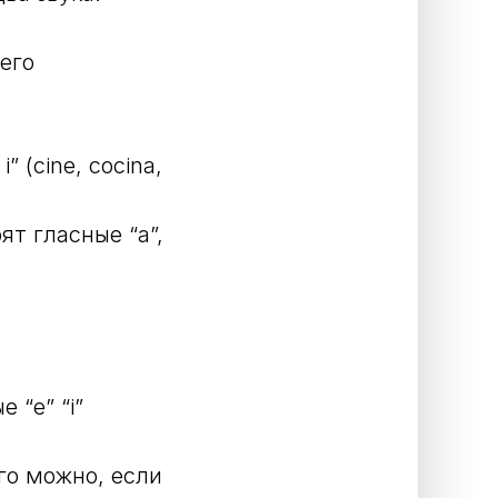
его
” (cine, cocina,
ят гласные “а”,
 “e” “i”
его можно, если