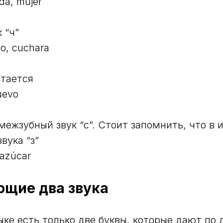
ada, mujer
 “ч”
o, cuchara
итается
uevo
межзубный звук “с”. Стоит запомнить, что в 
вука “з”
 azúcar
ющие два звука
ке есть только две буквы, которые дают по д