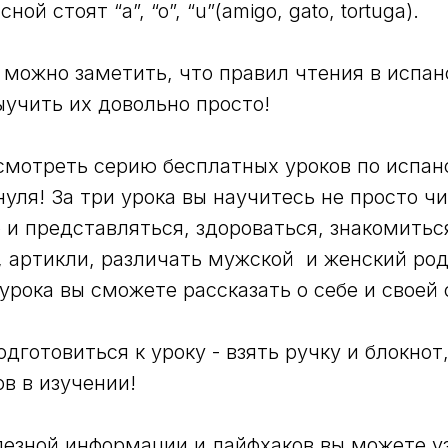
ной стоят “a”, “o”, “u”(amigo, gato, tortuga).
 можно заметить, что правил чтения в испан
ыучить их довольно просто!
мотреть серию бесплатных уроков по испан
уля! За три урока вы научитесь не просто ч
о и представляться, здороваться, знакомитьс
, артикли, различать мужской и женский род
 урока вы сможете рассказать о себе и своей 
дготовиться к уроку - взять ручку и блокнот
ов в изучении!
езной информации и лайфхаков вы можете у