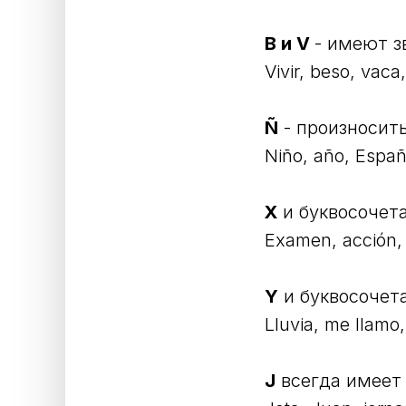
B и V
- имеют з
Vivir, beso, vaca
Ñ
- произносить
Niño, año, Espa
X
и буквосочет
Examen, acción, 
Y
и буквосочет
Lluvia, me llamo
J
всегда имеет 