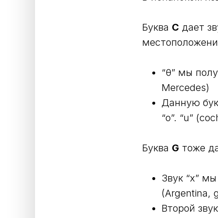
Буква
C
дает зв
местоположени
“θ” мы полу
Mercedes)
Данную букв
“о”. “u” (co
Буква
G
тоже да
Звук “х” мы
(Argentina, 
Второй звук