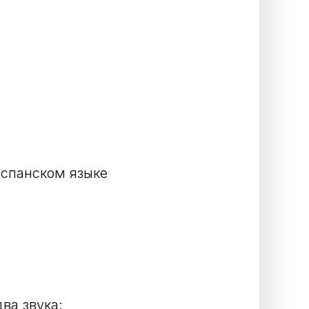
испанском языке
ва звука: