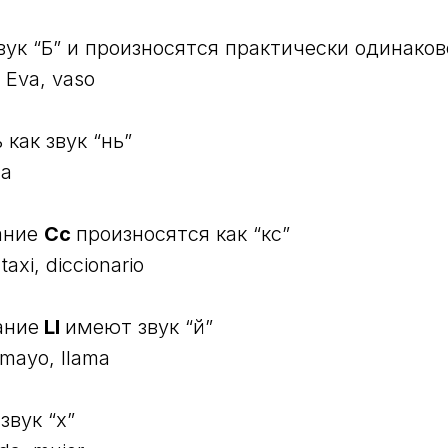
вук “Б” и произносятся практически одинаков
, Eva, vaso
 как звук “нь”
ña
ание
Cc
произносятся как “кс”
taxi, diccionario
ание
Ll
имеют звук “й”
,mayo, llama
звук “х”