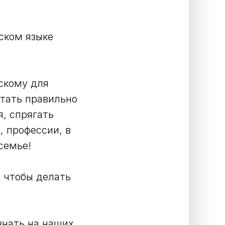
ском языке
скому для
итать правильно
я, спрягать
, профессии, в
семье!
, чтобы делать
знать на наших