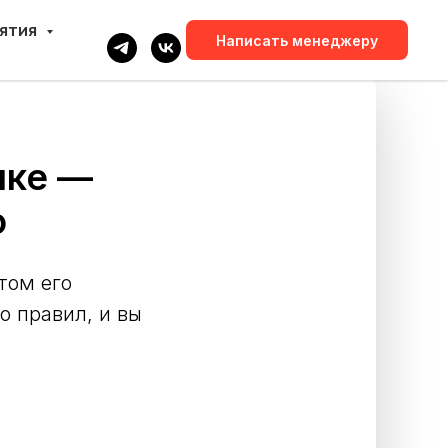
нятия
Написать менеджеру
ыке —
о
том его
о правил, и вы