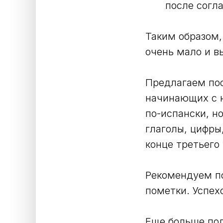
после соглас
Таким образом,
очень мало и в
Предлагаем пос
начинающих с н
по-испански, н
глаголы, цифры
конце третьего
Рекомендуем по
пометки. Успех
Еще больше пол