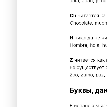
Jota, Juan, jorn
Ch
читается как
Chocolate, much
H
никогда не ч
Hombre, hola, h
Z
читается как 
не существует з
Zoo, zumo, paz,
Буквы, да
В испанском язы