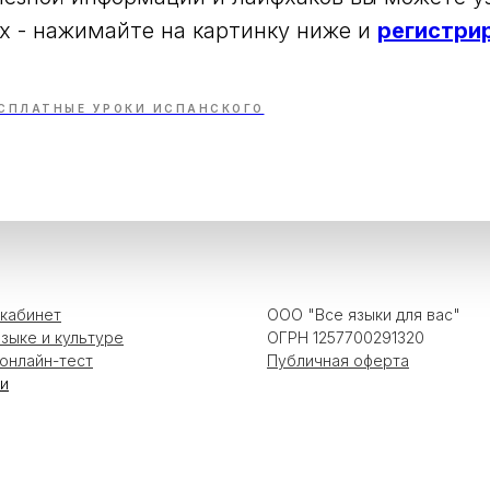
х - нажимайте на картинку ниже и
регистри
СПЛАТНЫЕ УРОКИ ИСПАНСКОГО
кабинет
ООО "
Все языки для вас
"
языке и культуре
ОГРН
1257700291320
онлайн-тест
Публичная оферта
и