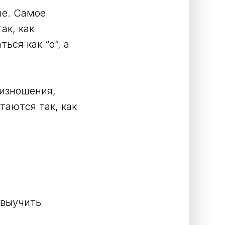
ые. Самое
ак, как
ться как “о”, а
оизношения,
таются так, как
 выучить