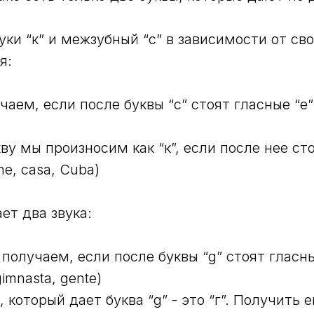
уки “к” и межзубный “с” в зависимости от сво
я:
чаем, если после буквы “с” стоят гласные “е” i
у мы произносим как “к”, если после нее сто
che, casa, Cuba)
ет два звука:
 получаем, если после буквы “g” стоят гласные
gimnasta, gente)
, который дает буква “g” - это “г”. Получить 