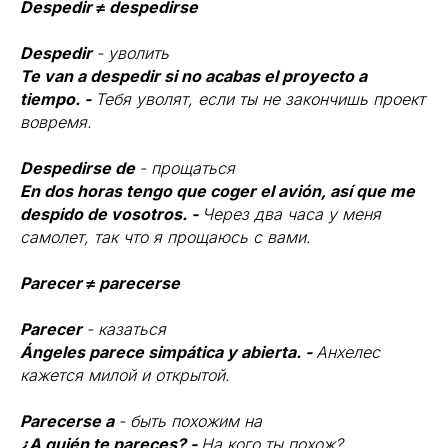
Despedir ≠ despedirse
Despedir
- уволить
Te van a despedir si no acabas el proyecto a
tiempo. -
Тебя уволят, если ты не закончишь проект
вовремя.
Despedirse de
- прощаться
En dos horas tengo que coger el avión, así que me
despido de vosotros. -
Через два часа у меня
самолет, так что я прощаюсь с вами.
Parecer ≠ parecerse
Parecer
- казаться
Ángeles parece simpática y abierta. -
Анхелес
кажется милой и открытой.
Parecerse a
- быть похожим на
¿A quién te pareces? -
На кого ты похож?