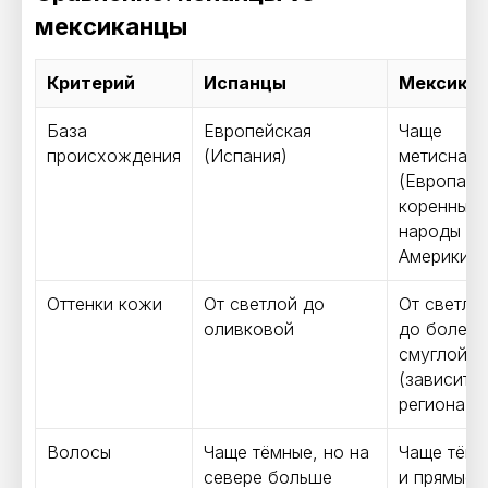
мексиканцы
Критерий
Испанцы
Мексика
База
Европейская
Чаще
происхождения
(Испания)
метисная
(Европа +
коренные
народы
Америки)
Оттенки кожи
От светлой до
От светло
оливковой
до более
смуглой
(зависит о
региона)
Волосы
Чаще тёмные, но на
Чаще тёмн
севере больше
и прямые/