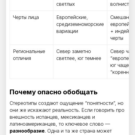
светлых
волнистые
Черты лица
Европейские,
Смешанны
средиземноморские
европейск
вариации
+ индейск
черты
Региональные
Север заметно
Север чащ
отличия
светлее, юг темнее
“европейн
юг чаще
“кореннее
Почему опасно обобщать
Стереотипы создают ощущение “понятности”, но
они же искажают реальность. Если говорить про
внешность испанцев, мексиканцев и
латиноамериканцев, то ключевое слово —
разнообразие
. Одна и та же страна может