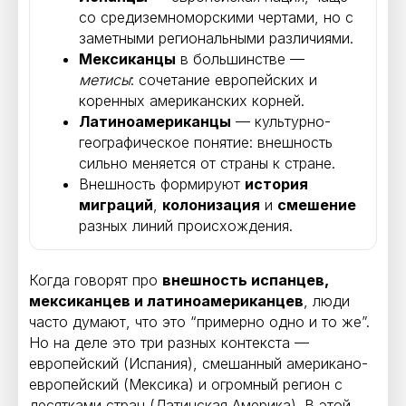
со средиземноморскими чертами, но с
заметными региональными различиями.
Мексиканцы
в большинстве —
метисы
: сочетание европейских и
коренных американских корней.
Латиноамериканцы
— культурно-
географическое понятие: внешность
сильно меняется от страны к стране.
Внешность формируют
история
миграций
,
колонизация
и
смешение
разных линий происхождения.
Когда говорят про
внешность испанцев,
мексиканцев и латиноамериканцев
, люди
часто думают, что это “примерно одно и то же”.
Но на деле это три разных контекста —
европейский (Испания), смешанный американо-
европейский (Мексика) и огромный регион с
десятками стран (Латинская Америка). В этой