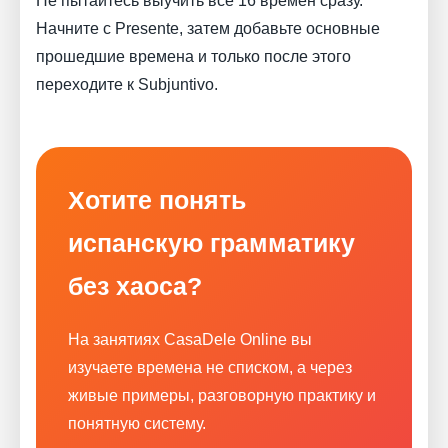
Не пытайтесь выучить все 16 времён сразу.
Начните с Presente, затем добавьте основные
прошедшие времена и только после этого
переходите к Subjuntivo.
Хотите понять
испанскую грамматику
без хаоса?
На занятиях CasaDele Online вы
изучаете времена не списком, а через
живые примеры, разговорную практику и
понятную систему.