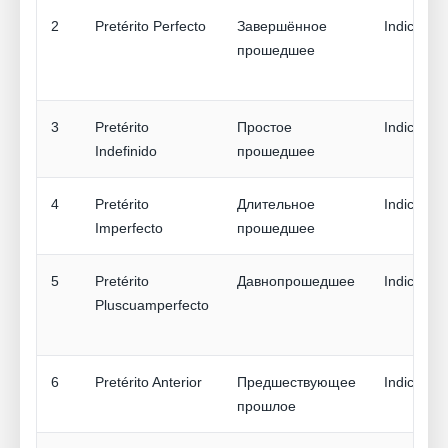
2
Pretérito Perfecto
Завершённое
Indicativo
прошедшее
3
Pretérito
Простое
Indicativo
Indefinido
прошедшее
4
Pretérito
Длительное
Indicativo
Imperfecto
прошедшее
5
Pretérito
Давнопрошедшее
Indicativo
Pluscuamperfecto
6
Pretérito Anterior
Предшествующее
Indicativo
прошлое