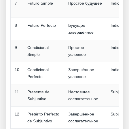
7
Futuro Simple
Простое будущее
Indicativo
8
Futuro Perfecto
Будущее
Indicativo
завершённое
9
Condicional
Простое
Indicativo
Simple
условное
10
Condicional
Завершённое
Indicativo
Perfecto
условное
11
Presente de
Настоящее
Subjuntiv
Subjuntivo
сослагательное
12
Pretérito Perfecto
Завершённое
Subjuntiv
de Subjuntivo
сослагательное