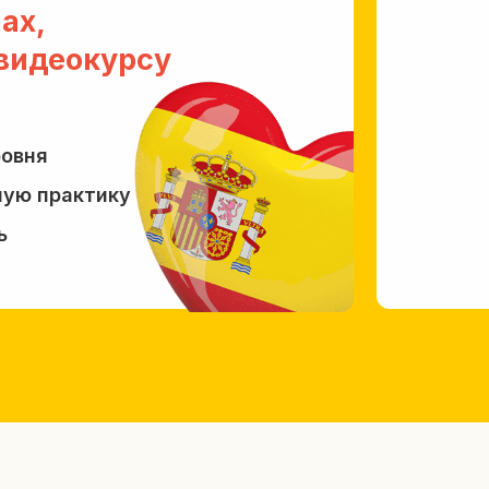
ах,
 видеокурсу
+
ровня
Соглаш
ную практику
ь