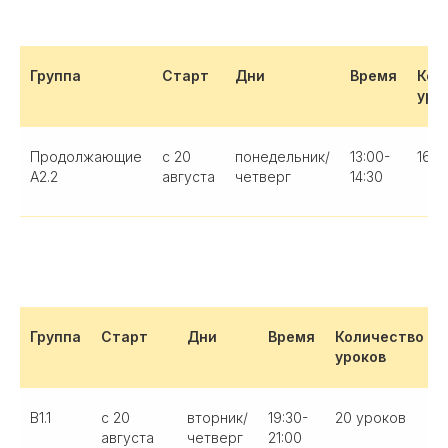
Группа
Старт
Дни
Время
Кол
уро
Продолжающие
с 20
понедельник/
13:00-
16 у
А2.2
августа
четверг
14:30
Группа
Старт
Дни
Время
Количество
уроков
B1.1
с 20
вторник/
19:30-
20 уроков
августа
четверг
21:00