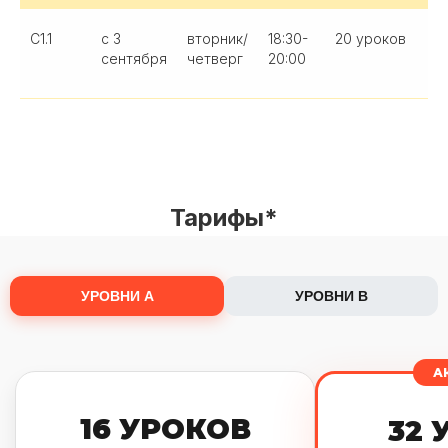
С1.1
с 3
вторник/
18:30-
20 уроков
сентября
четверг
20:00
Тарифы*
УРОВНИ А
УРОВНИ В
А
16 УРОКОВ
32 