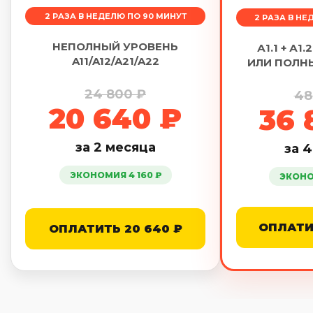
2 РАЗА В НЕДЕЛЮ ПО 90 МИНУТ
2 РАЗА В НЕ
НЕПОЛНЫЙ УРОВЕНЬ
А1.1 + А1
A11/A12/A21/A22
ИЛИ ПОЛН
24 800 ₽
48
20 640 ₽
36 
за 2 месяца
за 
ЭКОНОМИЯ 4 160 ₽
ЭКОНОМ
ОПЛАТИ
ОПЛАТИТЬ 20 640 ₽