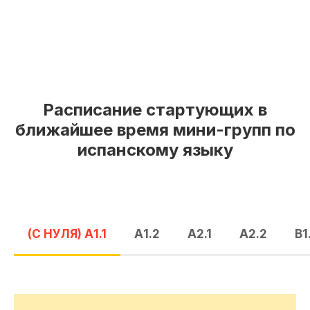
Расписание стартующих в
ближайшее время мини-групп по
испанскому языку
(С НУЛЯ) А1.1
А1.2
А2.1
А2.2
В1