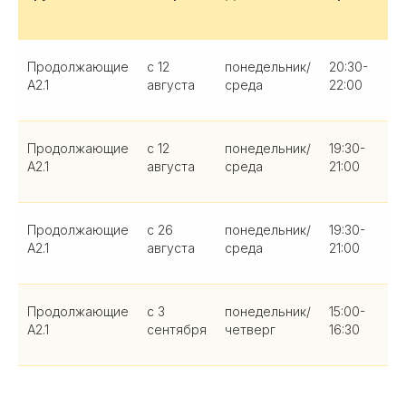
ур
Продолжающие
с 12
понедельник/
20:30-
16
А2.1
августа
среда
22:00
Продолжающие
с 12
понедельник/
19:30-
16
А2.1
августа
среда
21:00
Продолжающие
с 26
понедельник/
19:30-
16
А2.1
августа
среда
21:00
Продолжающие
с 3
понедельник/
15:00-
16
А2.1
сентября
четверг
16:30