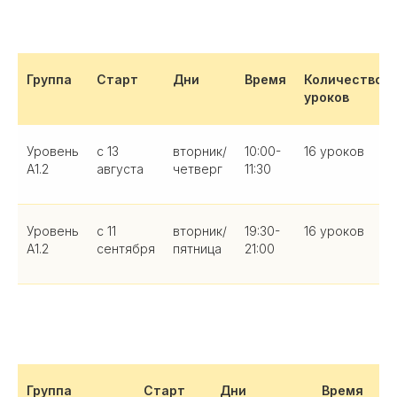
Группа
Старт
Дни
Время
Количество
уроков
Уровень
с 13
вторник/
10:00-
16 уроков
А1.2
августа
четверг
11:30
Уровень
с 11
вторник/
19:30-
16 уроков
А1.2
сентября
пятница
21:00
Группа
Старт
Дни
Время
Ко